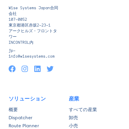
Wise Systems Japan合同
電話番号*
会社
107-0052
東京都港区赤坂2-23-1
アークヒルズ・フロントタ
ワー
INCONTROL内
役職名*
jp-
info@wisesystems.com
毎日の配送量*
ソリューション
産業
概要
すべての産業
毎日の車両稼働数*
Dispatcher
卸売
Route Planner
小売