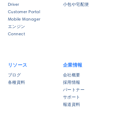
Driver
小包や宅配便
Customer Portal
現在の配送ルート計画の課題は何でしょう
Mobile Manager
か？
エンジン
Connect
リソース
企業情報
Wise Systems Japan合同会社もしくは提携企
ブログ
会社概要
業からの連絡を許諾する
各種資料
採用情報
パートナー
送信
サポート
報道資料