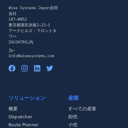
Wise Systems Japan合同
会社
107-0052
東京都港区赤坂2-23-1
役職名*
アークヒルズ・フロントタ
ワー
INCONTROL内
jp-
info@wisesystems.com
毎日の配送量*
毎日の車両稼働数*
ソリューション
産業
概要
すべての産業
Dispatcher
卸売
Route Planner
小売