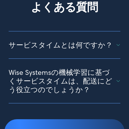
よくある質問
サービスタイムとは何ですか？
サービスタイムとは、ドライバーや技術者がお客様を
訪問している時間です。駐車、荷下ろし、売買、商品
Wise Systemsの機械学習に基づ
運搬、サービス実施、取引完了、車両への復帰などが
含まれます。
くサービスタイムは、配送にど
う役立つのでしょうか？
正確なサービスタイム（ドライバーが配達を完了する
までにかかる全時間）は、配送効率、パフォーマン
ス、車両稼働率を最大化するための鍵となります。し
かし、ほとんどの配送は、ドライバーの日々の現実を