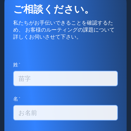
正確に反映していない推測したサービスタイムに基づ
ご相談ください。
いて実施されています。Wise Systemsは、ラストワン
マイルにおける配送への機械学習の先駆的な応用によ
り、機械学習に基づくサービスタイムでこの問題に対
私たちがお手伝いできることを確認するた
処しました。Wise Systems独自のモデルにより、過去
め、 お客様のルーティングの課題について
のデータを分析し、より正確にサービスタイムを見積
詳しくお伺いさせて下さい。
もることで、より正確なルート計画を導き出します。
姓*
名*