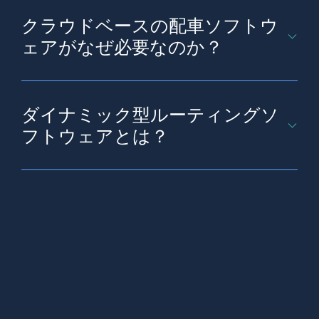
非効率と走行距離を減らすことを目指しています。リ
クラウドベースの配車ソフトウ
アルタイムに調整、対応することで、最も効率的な配
毎日の車両稼働数*
送ルートを導き出します。
ェアがなぜ必要なのか？
クラウドベースの配車ソフトウェアは、ラストワンマ
イルの配送業務を改善することを目標に、ルーティン
ダイナミック型ルーティングソ
グの効率性を分析し、展開します。また、このソフト
現在の配送ルート計画の課題は何でしょう
ウェアでは、リアルタイムにルートを表示、編集でき
か？
フトウェアとは？
るため、ラストワンマイルの配送プロセスを可能な限
りスムーズかつコスト効率よく行えます。
ダイナミック型ルーティングソフトウェアは、配送事
業者がルートを管理し、業務を最適化するために開発
されました。従来のルーティング手法では、四半期ま
たは年単位で変更しない固定ルートを作成していまし
た。しかし、ダイナミック型ルーティングソフトウェ
アは、配送先と最も近いドライバーに基づいて、ドラ
Wise Systems Japan合同会社もしくは提携企
イバーのルートを策定します。
業からの連絡を許諾する