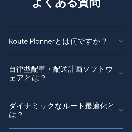
よくある質問
会社名*
Route Plannerとは何ですか？
電話番号*
Route Plannerは、商品やサービスを届けるための配送
ルートを計画するソフトウェアです。配送ルート作成
自律型配車・配送計画ソフトウ
ソフトウェアやルート最適化ソフトウェアとも呼ば
れ、Route Plannerには、配送の可視化、オンデマンド
役職名*
ェアとは？
ディスパッチ、リアルタイム最適化、機械学習による
ルート最適化など、中核となる機能以外の機能が含ま
次世代配車・配送計画ソフトウェアは、もの、人、サ
れることもあります。
ービスの移動をシームレスに調整するための自動化さ
ダイナミックなルート最適化と
れたシステムです。これらのソフトウェアは、 車両
毎日の配送量*
稼働率とカスタマーサービスの向上、走行距離の減
は？
少、手作業によるルート構築にかかる時間の削減、遅
配の減少を目的としています。
リアルタイムのデータに基づいて配送計画を策定し、