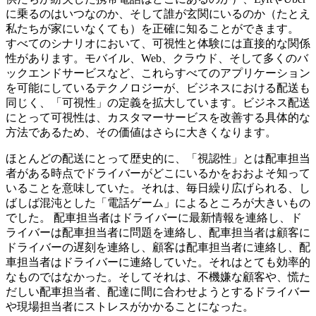
に乗るのはいつなのか、そして誰が玄関にいるのか（たとえ
私たちが家にいなくても）を正確に知ることができます。
すべてのシナリオにおいて、可視性と体験には直接的な関係
性があります。モバイル、Web、クラウド、そして多くのバ
ックエンドサービスなど、これらすべてのアプリケーション
を可能にしているテクノロジーが、ビジネスにおける配送も
同じく、「可視性」の定義を拡大しています。ビジネス配送
にとって可視性は、カスタマーサービスを改善する具体的な
方法であるため、その価値はさらに大きくなります。
ほとんどの配送にとって歴史的に、「視認性」とは配車担当
者がある時点でドライバーがどこにいるかをおおよそ知って
いることを意味していた。それは、毎日繰り広げられる、し
ばしば混沌とした「電話ゲーム」によるところが大きいもの
でした。 配車担当者はドライバーに最新情報を連絡し、ド
ライバーは配車担当者に問題を連絡し、配車担当者は顧客に
ドライバーの遅刻を連絡し、顧客は配車担当者に連絡し、配
車担当者はドライバーに連絡していた。それはとても効率的
なものではなかった。そしてそれは、不機嫌な顧客や、慌た
だしい配車担当者、配達に間に合わせようとするドライバー
や現場担当者にストレスがかかることになった。