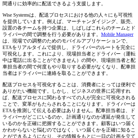
間通りに効率的に配送できるよう支援します。
Wise Systemsは、配送プロセスにおける他の人々にも可視性
を提供しています。例えば、マーチャンダイジング、販売、
設置の各チームを持つ企業は、しばしばこれらのチームとド
ライバーの間で調整を行う必要があります。
Mobile Manager
は、現場での調整のためのモバイルアプリケーションで、
ETAをリアルタイムで提供し、ドライバーのルートを完全に
可視化します。これにより、現場担当者とドライバー（運転
中は電話に出ることができません）の間や、現場担当者と配
車担当者の間で何度もやり取りする必要がなくなり、配車担
当者はドライバーに連絡を取ることができます。
配送プロセスを可視化することは、消費者にとっては便利で
ありがたい機能です。しかし、ビジネスの世界に応用すれ
ば、配送プロセスに関わるすべての人が完全に可視化される
ことで、変革がもたらされることになります。ドライバーは
ETAを推測して伝える必要はありません。配車担当者は、ド
ライバーがどこにいるのか、計画通りなのか遅延が発生して
いるのかを正確に把握することができます。顧客はいつ届く
かわからないと悩むのではなく、いつ届くかを正確に知るこ
とができるようになり、その情報をもとに一日の計画を立て