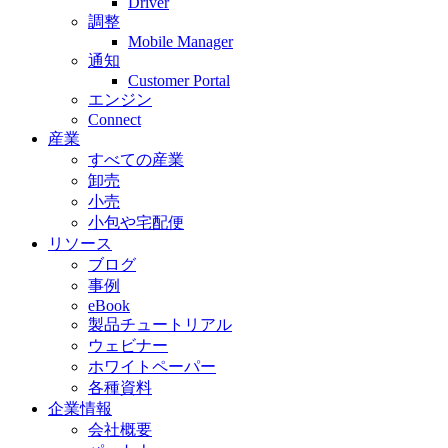
Driver
調整
Mobile Manager
通知
Customer Portal
エンジン
Connect
産業
すべての産業
卸売
小売
小包や宅配便
リソース
ブログ
事例
eBook
製品チュートリアル
ウェビナー
ホワイトペーパー
各種資料
企業情報
会社概要