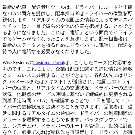
最新の配車・配送管理ツールは、ドライバーにルートと正確
なETAの両方を提供し、配車担当者はドライバーの位置を可
視化します。リアルタイムの地図上の情報によってディスパ
ッチャーは、一目で彼らの全体の位置を把握することができ
るようになりました。これは「電話」という面倒でイライラ
するゲームがなくなったことを意味します。配車担当者は、
最新のステータスを得るためにドライバーに電話し、配送を
待つ人に電話する必要がなくなりました。
Wise Systemsの
Customer Portal
は、こうしたニーズに対応する
ものです。これにより、企業は配送に関する詳細情報を顧客
とシームレスに共有することができます。各配送先にはリン
ク（Eメールまたはテキスト）が送信され、地図上のドライ
バーの位置と、リアルタイムの交通状況、ドライバーの進捗
状況、他拠点のサービス時間に基づいて継続的に更新される
到着予定時間（ETA）を確認することで、1日を通してドラ
イバーの進捗状況を追跡することができます。受取者は、遅
延に関するリアルタイムの通知や、ドライバーの到着間際の
アラートを選択することもできます。バックグラウンドで
は、システムが、ドライバーのルートを管理し、動的に計画
を立て、必要であれば配送先を再設定して、ドライバーが時