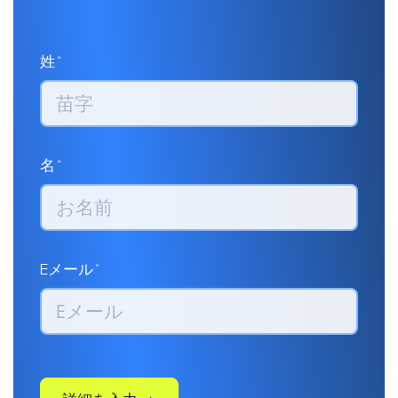
姓*
名*
Eメール*