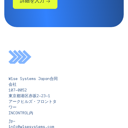
詳細を入力
いただいた詳細情報を元に、
こちらから連絡申し上げま
す。
会社名*
Wise Systems Japan合同
電話番号*
会社
107-0052
東京都港区赤坂2-23-1
アークヒルズ・フロントタ
ワー
INCONTROL内
役職名*
jp-
info@wisesystems.com